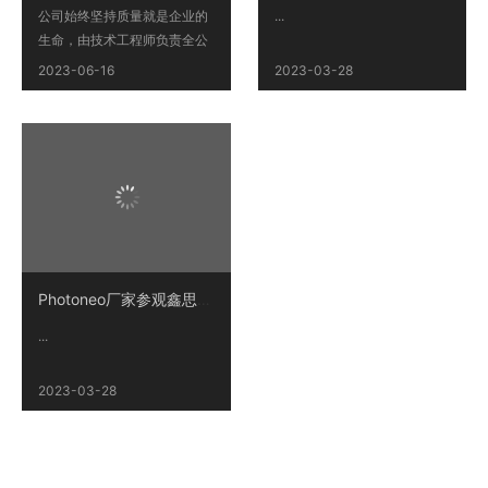
公司始终坚持质量就是企业的
...
生命，由技术工程师负责全公
司的质量管理，公司已通过
2023-06-16
2023-03-28
ISO9001：2015国际质量管理
体系认证...
Photoneo厂家参观鑫思维（大连）科技有限公司
...
2023-03-28